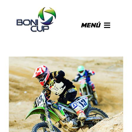
Saltar
al
contenido
Menú
Bonicup
Torneos
Noticias
Contacto