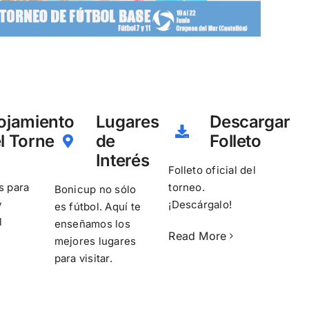
ojamiento
Lugares
Descargar
l Torneo
de
Folleto
Interés
Folleto oficial del
s para
torneo.
Bonicup no sólo
y
¡Descárgalo!
es fútbol. Aquí te
l
enseñamos los
Read More
mejores lugares
para visitar.