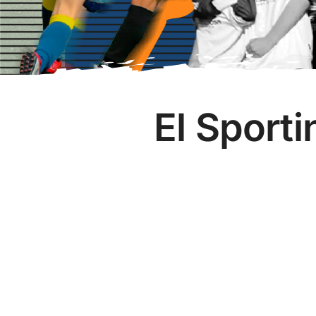
El Sporti