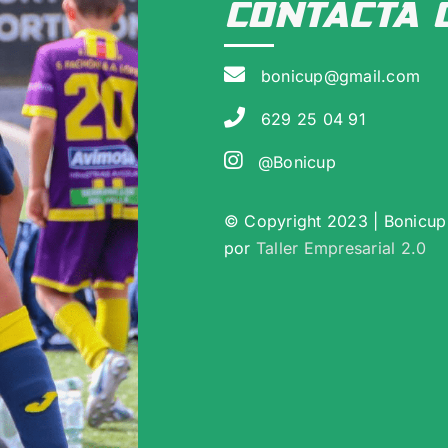
CONTaCTA 
bonicup@gmail.com
629 25 04 91
@Bonicup
© Copyright 2023 | Bonicup 
por
Taller Empresarial 2.0