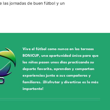
e las jornadas de buen fútbol y un
Vive el fútbol como nunca en los torneos
BONICUP, una oportunidad única para que
los niños pasen unos días practicando su
deporte favorito, aprendan y compartan
experiencias junto a sus compañeros y
familiares. ¡Disfrutar y divertirse es lo más
importante!