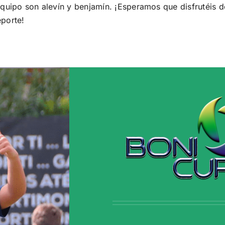
equipo son alevín y benjamín. ¡Esperamos que disfrutéis d
eporte!