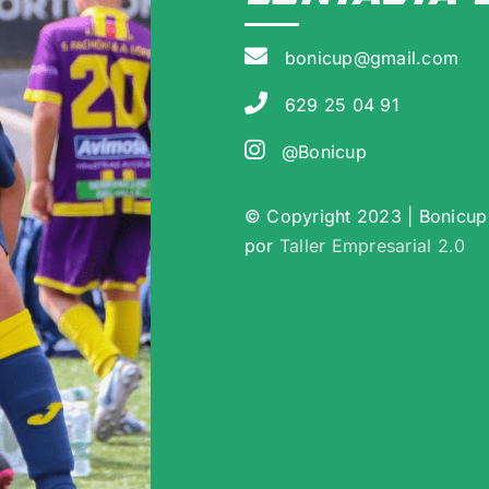
bonicup@gmail.com
629 25 04 91
@Bonicup
© Copyright 2023 | Bonicup 
por
Taller Empresarial 2.0